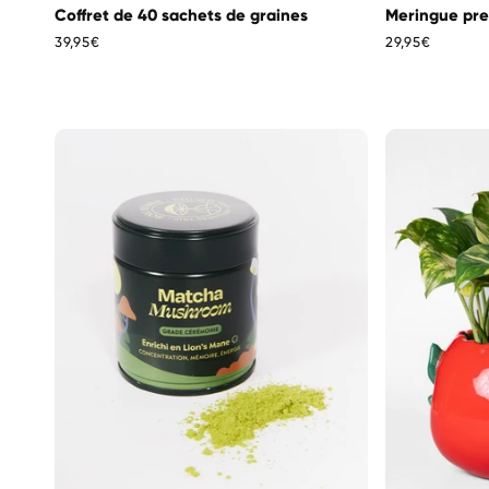
Coffret de 40 sachets de graines
Meringue pre
Prix
39,95€
Prix
29,95€
habituel
habituel