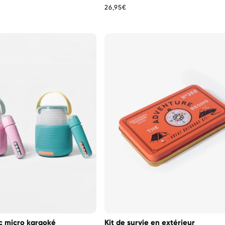
Prix
26,95€
habituel
c micro karaoké
Kit de survie en extérieur