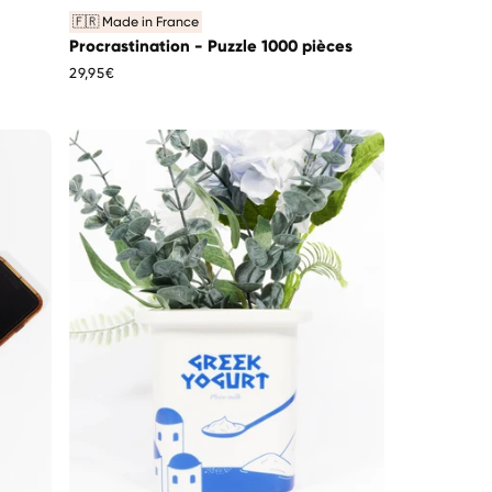
🇫🇷 Made in France
Procrastination - Puzzle 1000 pièces
Prix
29,95€
habituel