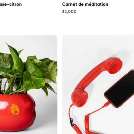
sse-citron
Carnet de méditation
Prix
32,00€
habituel