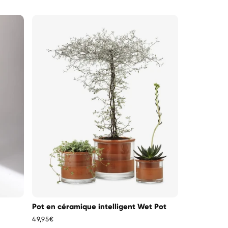
Pot en céramique intelligent Wet Pot
Prix
49,95€