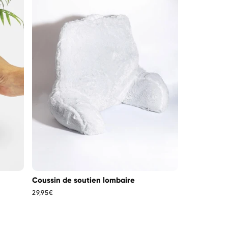
Coussin de soutien lombaire
Prix
29,95€
habituel