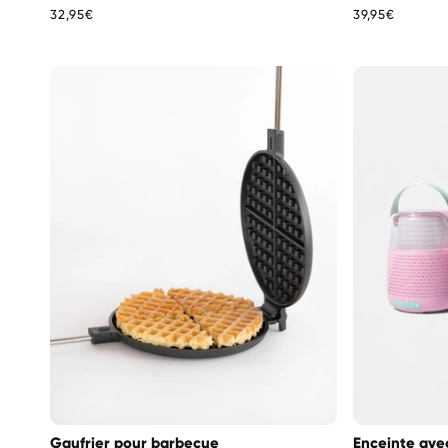
Prix
32,95€
Prix
39,95€
habituel
habituel
Gaufrier pour barbecue
Enceinte ave