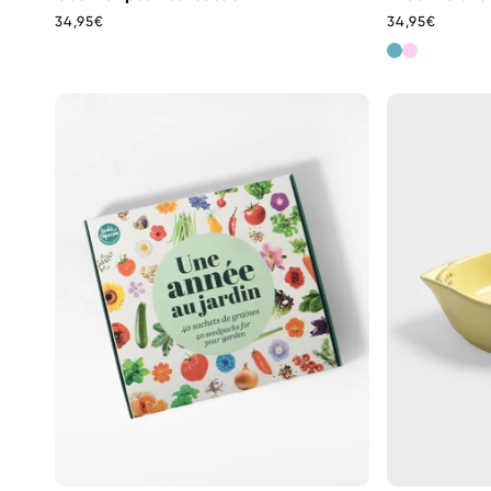
Prix
34,95€
Prix
34,95€
habituel
habituel