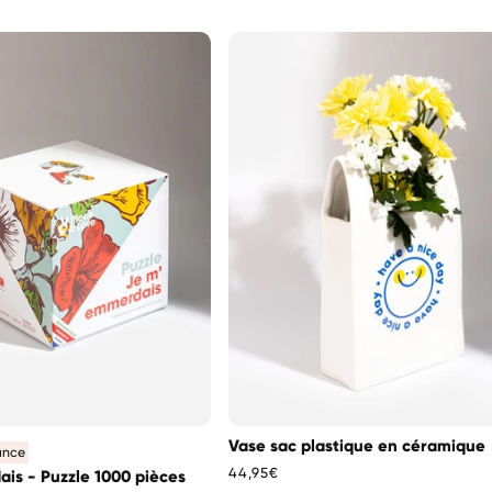
Vase sac plastique en céramique
ance
Prix
44,95€
is - Puzzle 1000 pièces