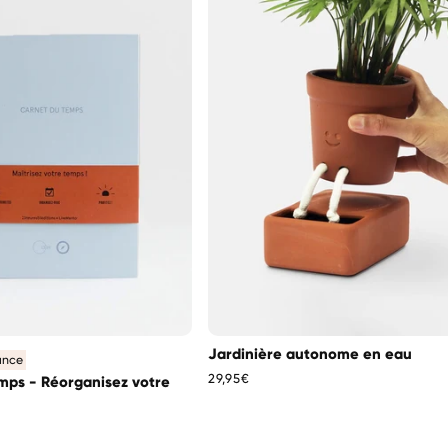
Jardinière autonome en eau
ance
Prix
29,95€
mps - Réorganisez votre
habituel