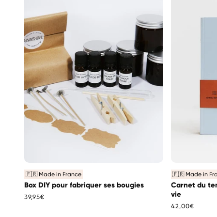
🇫🇷 Made in France
🇫🇷 Made in Fr
Box DIY pour fabriquer ses bougies
Carnet du te
vie
Prix
39,95€
habituel
Prix
42,00€
habituel