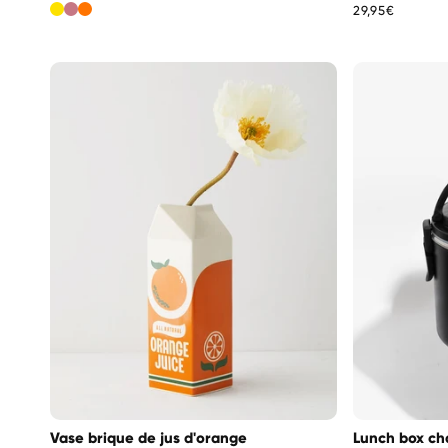
habituel
Prix
29,95€
habituel
Vase brique de jus d'orange
Lunch box ch