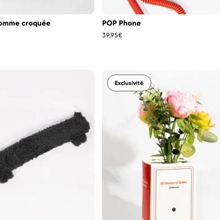
omme croquée
POP Phone
Prix
39,95€
habituel
Exclusivité