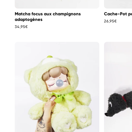
Matcha focus aux champignons
Cache-Pot p
adaptogènes
Prix
26,95€
Prix
34,95€
habituel
habituel