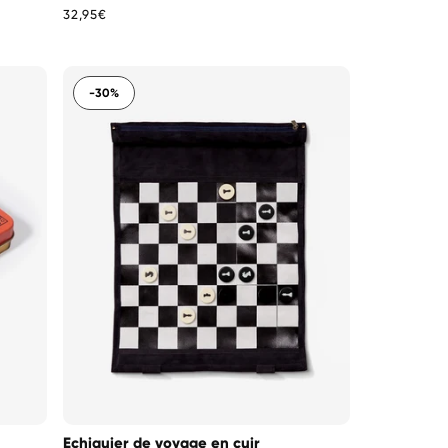
Prix
32,95€
habituel
-30%
Echiquier de voyage en cuir