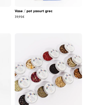
Vase / pot yaourt grec
Prix
39,95€
habituel