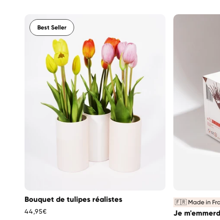
Best Seller
Bouquet de tulipes réalistes
🇫🇷 Made in Fr
Prix
44,95€
Je m'emmerda