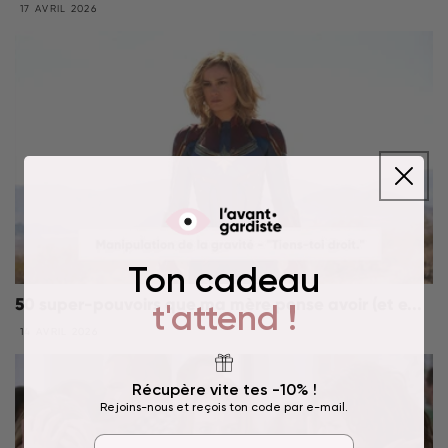
17 AVRIL 2026
Ton cadeau
50 super-pouvoirs que ma mère pense avoir (et e...
t'attend !
14 AVRIL 2026
Récupère vite tes -10% !
Rejoins-nous et reçois ton code par e-mail.
Email